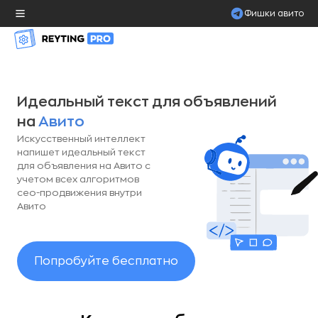
Фишки авито
Чат-бот
Центр сообщений
Идеальный текст для объявлений
Интеграция с амо срм
на
Авито
Искусственный интеллект
AI текст
напишет идеальный текст
для объявления на Авито с
учетом всех алгоритмов
Реферальная программа
сео-продвижения внутри
Авито
Автоответ на отзывы
Попробуйте бесплатно
Прочее:
Для Авитологов